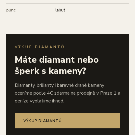
punc
labuť
VÝKUP DIAMANTŮ
Máte diamant nebo
šperk s kameny?
Diamanty, brilianty i barevné drahé kameny
oceníme podle 4C zdarma na prodejně v Praze 1 a
peníze vyplatíme ihned.
VÝKUP DIAMANTŮ