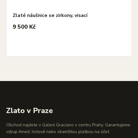
Zlaté náušnice se zirkony, visací
9 500 Kč
Zlato v Praze
Obchod najdete v Galerii Graciano v centru Prahy. Garantujeme
výkup ihned, hotově nebo okamžitou platbou na účet.