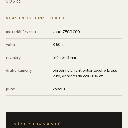
0,96 ct.
VLASTNOSTI PRODUKTU
materiál / ryzost
zlato 750/1000
váha
3,50 g
rozměry
průměr 8 mm
drahé kameny
přírodní diamant briliantového brusu -
2 ks, dohromady cca 0,96 ct
punc
kohout
VÝKUP DIAMANTŮ