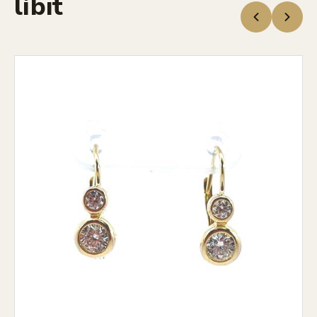
líbit