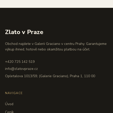
Zlato v Praze
Obchod najdete v Galerii Graciano v centru Prahy. Garantujeme
výkup ihned, hotově nebo okamžitou platbou na účet.
+420 725 142 519
info@zlatovpraze.cz
Opletalova 1013/59, (Galerie Graciano), Praha 1, 110 00
NAVIGACE
Úvod
Ceník