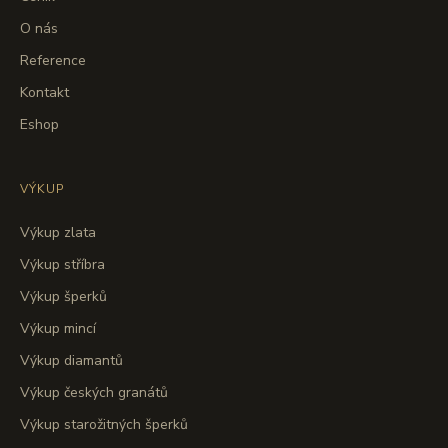
O nás
Reference
Kontakt
Eshop
VÝKUP
Výkup zlata
Výkup stříbra
Výkup šperků
Výkup mincí
Výkup diamantů
Výkup českých granátů
Výkup starožitných šperků