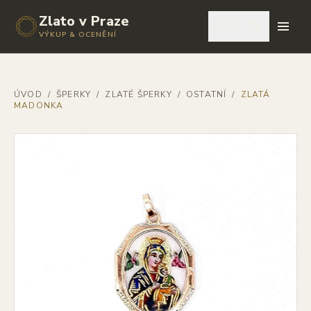
Zlato v Praze
🇨🇿
VÝKUP & OCENĚNÍ
ÚVOD
/
ŠPERKY
/
ZLATÉ ŠPERKY
/
OSTATNÍ
/
ZLATÁ
MADONKA