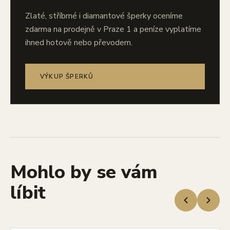
Zlaté, stříbrné i diamantové šperky oceníme
zdarma na prodejně v Praze 1 a peníze vyplatíme
ihned hotově nebo převodem.
VÝKUP ŠPERKŮ
Mohlo by se vám
líbit