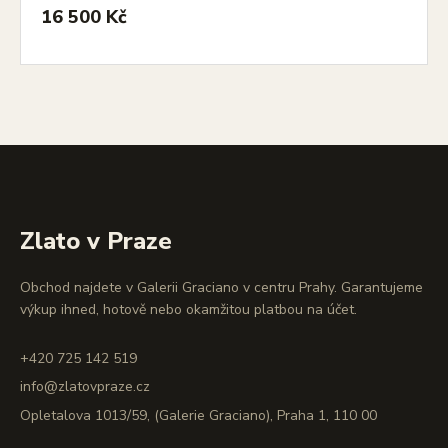
16 500 Kč
Zlato v Praze
Obchod najdete v Galerii Graciano v centru Prahy. Garantujeme
výkup ihned, hotově nebo okamžitou platbou na účet.
+420 725 142 519
info@zlatovpraze.cz
Opletalova 1013/59, (Galerie Graciano), Praha 1, 110 00