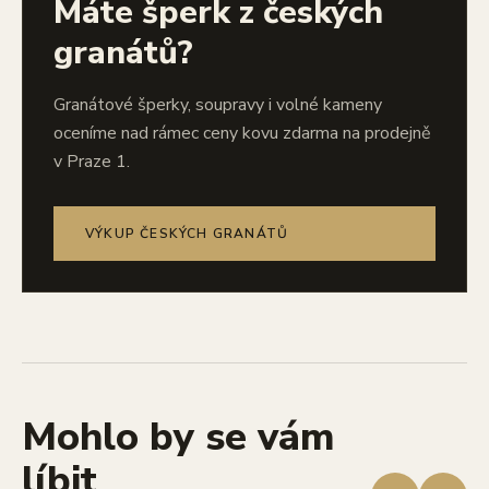
Máte šperk z českých
granátů?
Granátové šperky, soupravy i volné kameny
oceníme nad rámec ceny kovu zdarma na prodejně
v Praze 1.
VÝKUP ČESKÝCH GRANÁTŮ
Mohlo by se vám
líbit