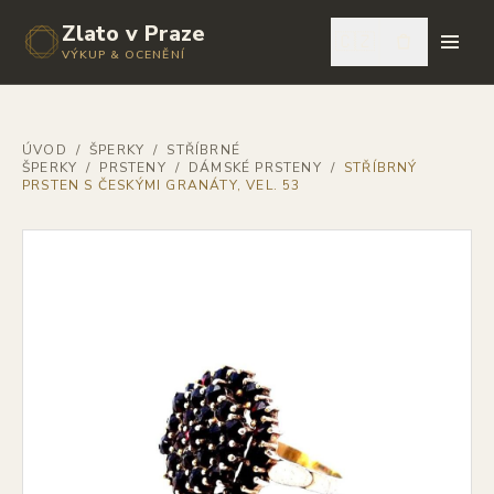
Zlato v Praze
🇨🇿
VÝKUP & OCENĚNÍ
ÚVOD
/
ŠPERKY
/
STŘÍBRNÉ
ŠPERKY
/
PRSTENY
/
DÁMSKÉ PRSTENY
/
STŘÍBRNÝ
PRSTEN S ČESKÝMI GRANÁTY, VEL. 53