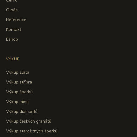
Ceník
O nás
Reference
Kontakt
Eshop
VÝKUP
Výkup zlata
Výkup stříbra
Výkup šperků
Výkup mincí
Výkup diamantů
Výkup českých granátů
Výkup starožitných šperků