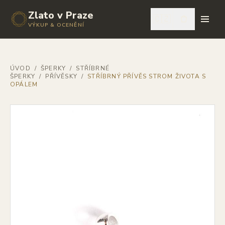
Zlato v Praze
🇨🇿
VÝKUP & OCENĚNÍ
ÚVOD
/
ŠPERKY
/
STŘÍBRNÉ
ŠPERKY
/
PŘÍVĚSKY
/
STŘÍBRNÝ PŘÍVĚS STROM ŽIVOTA S
OPÁLEM