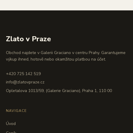
Zlato v Praze
Obchod najdete v Galerii Graciano v centru Prahy. Garantujeme
výkup ihned, hotově nebo okamžitou platbou na účet.
+420 725 142 519
info@zlatovpraze.cz
Opletalova 1013/59, (Galerie Graciano), Praha 1, 110 00
NAVIGACE
Úvod