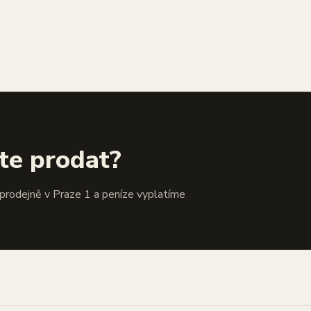
te prodat?
 prodejně v Praze 1 a peníze vyplatíme