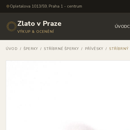
Opletalova 1013/59, Praha 1 - centrum
Zlato v Praze
ÚVOD
C
VÝKUP & OCENĚNÍ
ÚVOD
/
ŠPERKY
/
STŘÍBRNÉ ŠPERKY
/
PŘÍVĚSKY
/
STŘÍBRNÝ