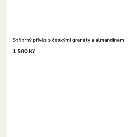
Stříbrný přívěs s českými granáty a almandinem
1 500 Kč