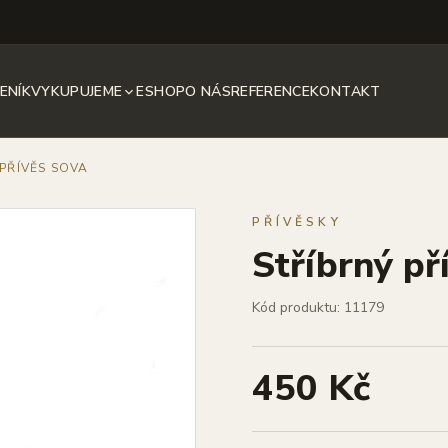
ENÍK
VYKUPUJEME
ESHOP
O NÁS
REFERENCE
KONTAKT
 PŘÍVĚS SOVA
PŘÍVĚSKY
Stříbrný př
Kód produktu: 11179
450 Kč