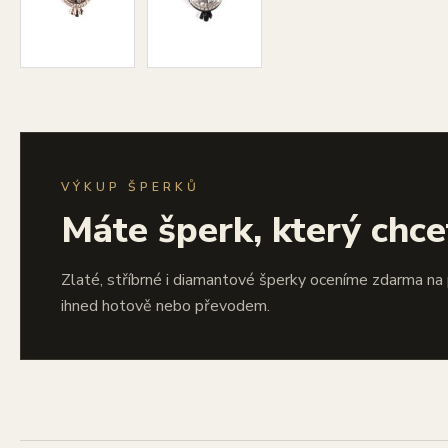
VÝKUP ŠPERKŮ
Máte šperk, který chce
Zlaté, stříbrné i diamantové šperky oceníme zdarma na
ihned hotově nebo převodem.