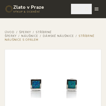
Zlato v Praze
🇨🇿
VÝKUP & OCENĚNÍ
ÚVOD
/
ŠPERKY
/
STŘÍBRNÉ
ŠPERKY
/
NÁUŠNICE
/
DÁMSKÉ NÁUŠNICE
/
STŘÍBRNÉ
NÁUŠNICE S OPÁLEM