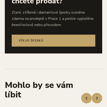
chcete prodat?
Zlaté, stříbrné i diamantové šperky oceníme
zdarma na prodejně v Praze 1 a peníze vyplatíme
ihned hotově nebo převodem.
VÝKUP ŠPERKŮ
Mohlo by se vám
líbit