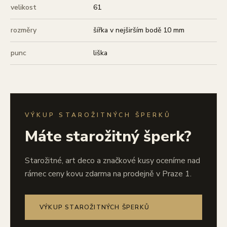
velikost
61
rozměry
šířka v nejširším bodě 10 mm
punc
liška
VÝKUP STAROŽITNÝCH ŠPERKŮ
Máte starožitný šperk?
Starožitné, art deco a značkové kusy oceníme nad
rámec ceny kovu zdarma na prodejně v Praze 1.
VÝKUP STAROŽITNÝCH ŠPERKŮ