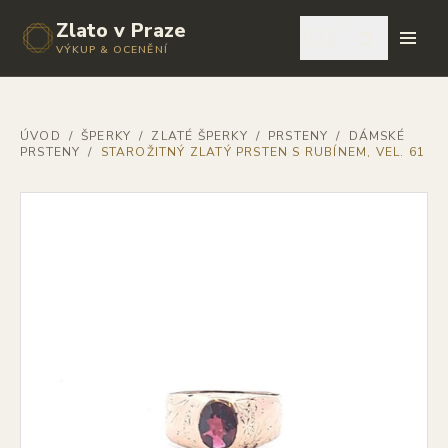
Zlato v Praze
🇨🇿
VÝKUP & OCENĚNÍ
ÚVOD
/
ŠPERKY
/
ZLATÉ ŠPERKY
/
PRSTENY
/
DÁMSKÉ
PRSTENY
/
STAROŽITNÝ ZLATÝ PRSTEN S RUBÍNEM, VEL. 61