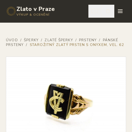
Zlato v Praze
🇨🇿
VÝKUP & OCENĚNÍ
ÚVOD
/
ŠPERKY
/
ZLATÉ ŠPERKY
/
PRSTENY
/
PÁNSKÉ
PRSTENY
/
STAROŽITNÝ ZLATÝ PRSTEN S ONYXEM, VEL. 62