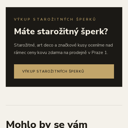
VÝKUP STAROŽITNÝCH ŠPERKŮ
Máte starožitný šperk?
Starožitné, art deco a značkové kusy oceníme nad
rámec ceny kovu zdarma na prodejně v Praze 1.
VÝKUP STAROŽITNÝCH ŠPERKŮ
Mohlo by se vám