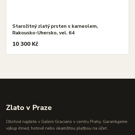
Starožitný zlatý prsten s karneolem,
Rakousko-Uhersko, vel. 64
10 300 Kč
Zlato v Praze
Obchod najdete v Galerii Graciano v centru Prahy. Garantujeme
výkup ihned, hotově nebo okamžitou platbou na účet.