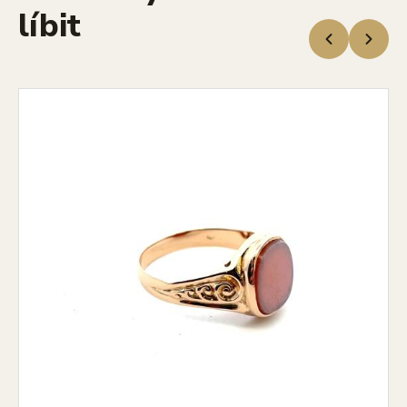
líbit