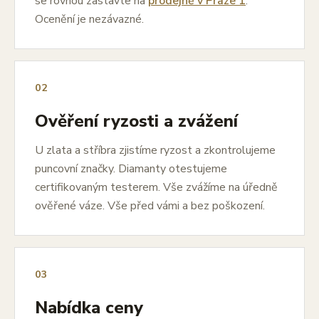
se rovnou zastavte na
prodejně v Praze 1
.
Ocenění je nezávazné.
02
Ověření ryzosti a zvážení
U zlata a stříbra zjistíme ryzost a zkontrolujeme
puncovní značky. Diamanty otestujeme
certifikovaným testerem. Vše zvážíme na úředně
ověřené váze. Vše před vámi a bez poškození.
03
Nabídka ceny