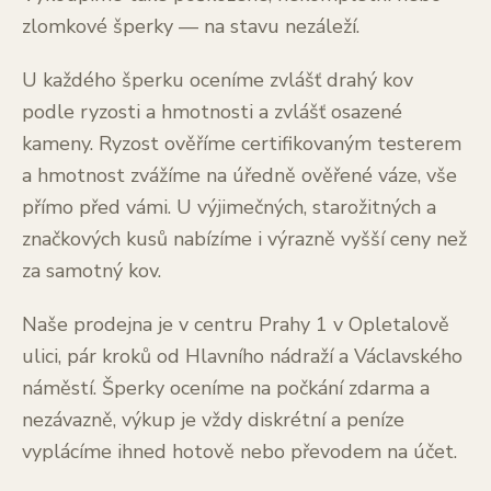
zlomkové šperky — na stavu nezáleží.
U každého šperku oceníme zvlášť drahý kov
podle ryzosti a hmotnosti a zvlášť osazené
kameny. Ryzost ověříme certifikovaným testerem
a hmotnost zvážíme na úředně ověřené váze, vše
přímo před vámi. U výjimečných, starožitných a
značkových kusů nabízíme i výrazně vyšší ceny než
za samotný kov.
Naše prodejna je v centru Prahy 1 v Opletalově
ulici, pár kroků od Hlavního nádraží a Václavského
náměstí. Šperky oceníme na počkání zdarma a
nezávazně, výkup je vždy diskrétní a peníze
vyplácíme ihned hotově nebo převodem na účet.