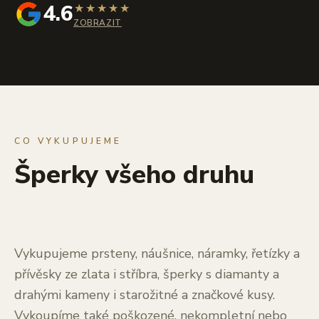
4.6
★
★
★
★
★
ZOBRAZIT
CO VYKUPUJEME
Šperky všeho druhu
Vykupujeme prsteny, náušnice, náramky, řetízky a
přívěsky ze zlata i stříbra, šperky s diamanty a
drahými kameny i starožitné a značkové kusy.
Vykoupíme také poškozené, nekompletní nebo