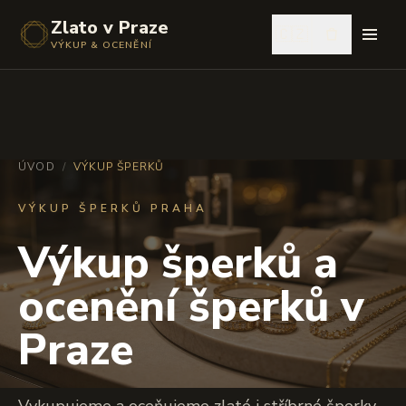
Zlato v Praze
🇨🇿
VÝKUP & OCENĚNÍ
ÚVOD
/
VÝKUP ŠPERKŮ
VÝKUP ŠPERKŮ PRAHA
Výkup šperků a
ocenění šperků v
Praze