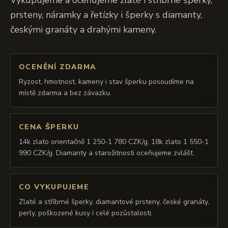
Vykupujeme a oceňujeme zlaté i stříbrné šperky,
prsteny, náramky a řetízky i šperky s diamanty,
českými granáty a drahými kameny.
OCENĚNÍ ZDARMA
Ryzost, hmotnost, kameny i stav šperku posoudíme na
místě zdarma a bez závazku.
CENA ŠPERKU
14k zlato orientačně 1 250-1 780 CZK/g, 18k zlato 1 550-1
990 CZK/g. Diamanty a starožitnosti oceňujeme zvlášť.
CO VYKUPUJEME
Zlaté a stříbrné šperky, diamantové prsteny, české granáty,
perly, poškozené kusy i celé pozůstalosti.