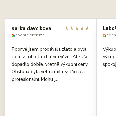
sarka davcikova
★
★
★
★
★
Lubo
GOOGLE RECENZE
GOOG
Poprvé jsem prodávala zlato a byla
Výkup
jsem z toho trochu nervózní. Ale vše
výkup
dopadlo dobře, včetně výkupní ceny.
spokoj
Obsluha byla velmi milá, vstřícná a
profesionální. Mohu j...