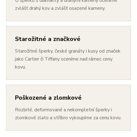
U šperků s diamanty a drahými kameny oceníme
zvlášť drahý kov a zvlášť osazené kameny.
Starožitné a značkové
Starožitné šperky, české granáty i kusy od značek
jako Cartier či Tiffany oceníme nad rámec ceny
kovu.
Poškozené a zlomkové
Rozbité, deformované a nekompletní šperky i
zlomkové zlato a stříbro vykoupíme za cenu kovu.