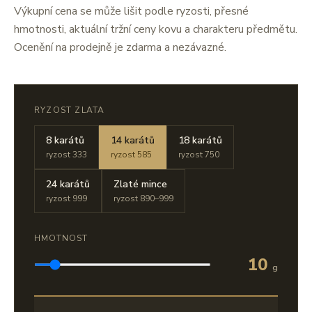
Výkupní cena se může lišit podle ryzosti, přesné
hmotnosti, aktuální tržní ceny kovu a charakteru předmětu.
Ocenění na prodejně je zdarma a nezávazné.
RYZOST ZLATA
8 karátů
14 karátů
18 karátů
ryzost 333
ryzost 585
ryzost 750
24 karátů
Zlaté mince
ryzost 999
ryzost 890–999
HMOTNOST
10
g