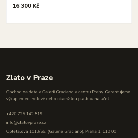
16 300 Kč
Zlato v Praze
Obchod najdete v Galerii Graciano v centru Prahy. Garantujeme
výkup ihned, hotově nebo okamžitou platbou na účet.
+420 725 142 519
info@zlatovpraze.cz
Opletalova 1013/59, (Galerie Graciano), Praha 1, 110 00