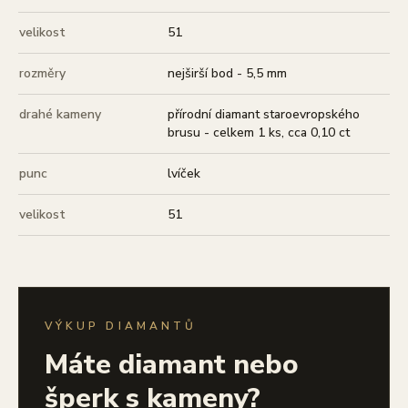
velikost
51
rozměry
nejširší bod - 5,5 mm
drahé kameny
přírodní diamant staroevropského
brusu - celkem 1 ks, cca 0,10 ct
punc
lvíček
velikost
51
VÝKUP DIAMANTŮ
Máte diamant nebo
šperk s kameny?