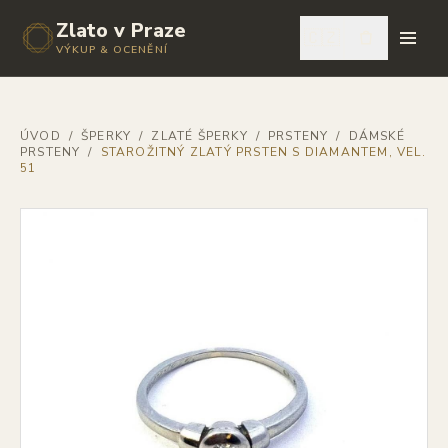
Zlato v Praze
🇨🇿
VÝKUP & OCENĚNÍ
ÚVOD
/
ŠPERKY
/
ZLATÉ ŠPERKY
/
PRSTENY
/
DÁMSKÉ
PRSTENY
/
STAROŽITNÝ ZLATÝ PRSTEN S DIAMANTEM, VEL.
51