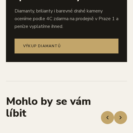
Diamanty, brilianty i barevné drahé kameny
oceníme podle 4C zdarma na prodejně v Praze 1 a
peníze vyplatíme ihned.
VÝKUP DIAMANTŮ
Mohlo by se vám
líbit