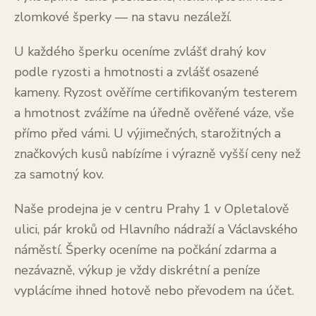
zlomkové šperky — na stavu nezáleží.
U každého šperku oceníme zvlášť drahý kov
podle ryzosti a hmotnosti a zvlášť osazené
kameny. Ryzost ověříme certifikovaným testerem
a hmotnost zvážíme na úředně ověřené váze, vše
přímo před vámi. U výjimečných, starožitných a
značkových kusů nabízíme i výrazně vyšší ceny než
za samotný kov.
Naše prodejna je v centru Prahy 1 v Opletalově
ulici, pár kroků od Hlavního nádraží a Václavského
náměstí. Šperky oceníme na počkání zdarma a
nezávazně, výkup je vždy diskrétní a peníze
vyplácíme ihned hotově nebo převodem na účet.