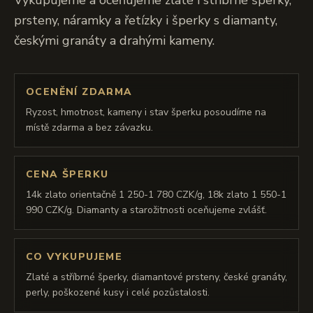
Vykupujeme a oceňujeme zlaté i stříbrné šperky,
prsteny, náramky a řetízky i šperky s diamanty,
českými granáty a drahými kameny.
OCENĚNÍ ZDARMA
Ryzost, hmotnost, kameny i stav šperku posoudíme na
místě zdarma a bez závazku.
CENA ŠPERKU
14k zlato orientačně 1 250-1 780 CZK/g, 18k zlato 1 550-1
990 CZK/g. Diamanty a starožitnosti oceňujeme zvlášť.
CO VYKUPUJEME
Zlaté a stříbrné šperky, diamantové prsteny, české granáty,
perly, poškozené kusy i celé pozůstalosti.