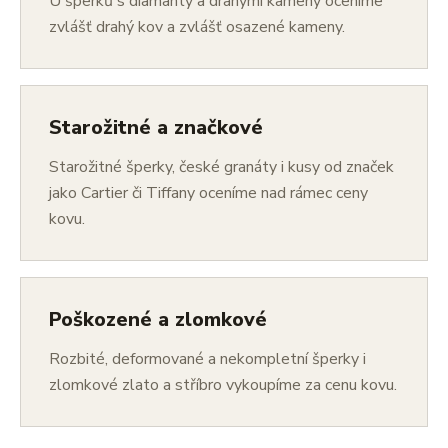
U šperků s diamanty a drahými kameny oceníme
zvlášť drahý kov a zvlášť osazené kameny.
Starožitné a značkové
Starožitné šperky, české granáty i kusy od značek
jako Cartier či Tiffany oceníme nad rámec ceny
kovu.
Poškozené a zlomkové
Rozbité, deformované a nekompletní šperky i
zlomkové zlato a stříbro vykoupíme za cenu kovu.