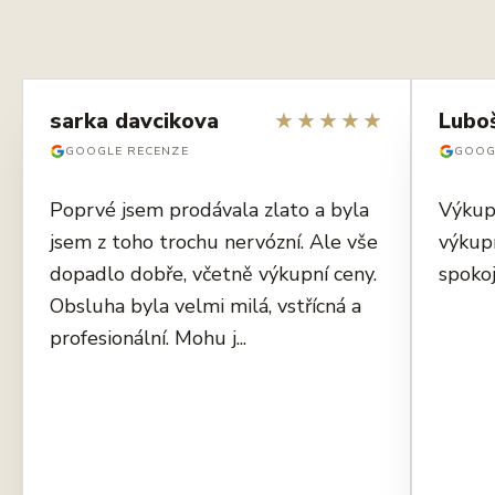
sarka davcikova
★
★
★
★
★
Lubo
GOOGLE RECENZE
GOOG
Poprvé jsem prodávala zlato a byla
Výkup
jsem z toho trochu nervózní. Ale vše
výkup
dopadlo dobře, včetně výkupní ceny.
spokoj
Obsluha byla velmi milá, vstřícná a
profesionální. Mohu j...