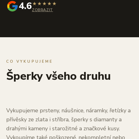
4.6
★
★
★
★
★
ZOBRAZIT
CO VYKUPUJEME
Šperky všeho druhu
Vykupujeme prsteny, náušnice, náramky, řetízky a
přívěsky ze zlata i stříbra, šperky s diamanty a
drahými kameny i starožitné a značkové kusy.
Vykoupíme také poškozené, nekompletní nebo