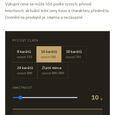
Výkupní cena se může lišit podle ryzosti, přesné
hmotnosti, aktuální tržní ceny kovu a charakteru předmětu.
Ocenění na prodejně je zdarma a nezávazné.
RYZOST ZLATA
8 karátů
14 karátů
18 karátů
ryzost 333
ryzost 585
ryzost 750
24 karátů
Zlaté mince
ryzost 999
ryzost 890–999
HMOTNOST
10
g