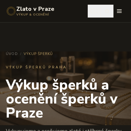
Zlato v Praze
🇨🇿
VÝKUP & OCENĚNÍ
ÚVOD
/
VÝKUP ŠPERKŮ
VÝKUP ŠPERKŮ PRAHA
Výkup šperků a
ocenění šperků v
Praze