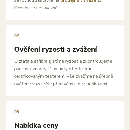
se rovnou zastavte na
prodejně v Praze 1
.
Ocenění je nezávazné.
02
Ověření ryzosti a zvážení
U zlata a stříbra zjistíme ryzost a zkontrolujeme
puncovní značky. Diamanty otestujeme
certifikovaným testerem. Vše zvážíme na úředně
ověřené váze. Vše před vámi a bez poškození.
03
Nabídka ceny