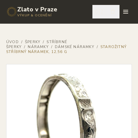
Zlato v Praze
🇨🇿
VÝKUP & OCENĚNÍ
ÚVOD
/
ŠPERKY
/
STŘÍBRNÉ
ŠPERKY
/
NÁRAMKY
/
DÁMSKÉ NÁRAMKY
/
STAROŽITNÝ
STŘÍBRNÝ NÁRAMEK, 12,56 G