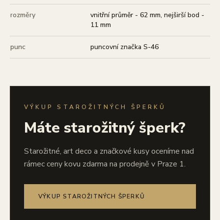
rozměry
vnitřní průměr - 62 mm, nejširší bod -
11 mm
punc
puncovní značka S-46
VÝKUP STAROŽITNÝCH ŠPERKŮ
Máte starožitný šperk?
Starožitné, art deco a značkové kusy oceníme nad
rámec ceny kovu zdarma na prodejně v Praze 1.
VÝKUP STAROŽITNÝCH ŠPERKŮ