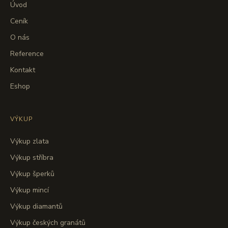
Úvod
Ceník
O nás
Reference
Kontakt
Eshop
VÝKUP
Výkup zlata
Výkup stříbra
Výkup šperků
Výkup mincí
Výkup diamantů
Výkup českých granátů