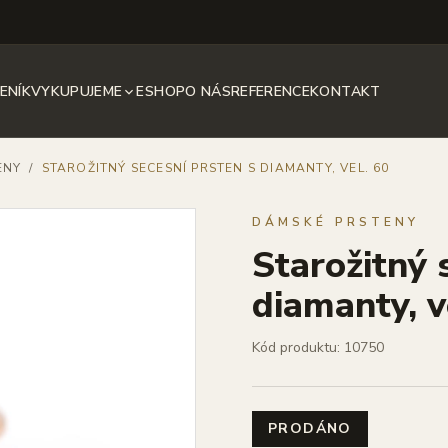
ENÍK
VYKUPUJEME
ESHOP
O NÁS
REFERENCE
KONTAKT
ENY
/
STAROŽITNÝ SECESNÍ PRSTEN S DIAMANTY, VEL. 60
DÁMSKÉ PRSTENY
Starožitný 
diamanty, v
Kód produktu: 10750
PRODÁNO