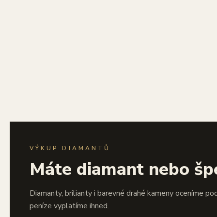
VÝKUP DIAMANTŮ
Máte diamant nebo šp
Diamanty, brilianty i barevné drahé kameny oceníme po
peníze vyplatíme ihned.