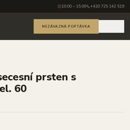
10:00 – 15:00
+420 725 142 519
🇨🇿
NEZÁVAZNÁ POPTÁVKA
secesní prsten s
el. 60