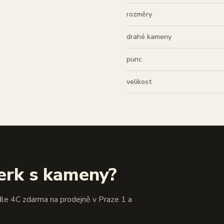
rozměry
drahé kameny
punc
velikost
erk s kameny?
dle 4C zdarma na prodejně v Praze 1 a