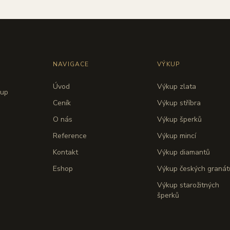
NAVIGACE
VÝKUP
Úvod
Výkup zlata
kup
Ceník
Výkup stříbra
O nás
Výkup šperků
Reference
Výkup mincí
Kontakt
Výkup diamantů
Eshop
Výkup českých granát
Výkup starožitných
šperků