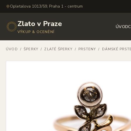
Opletalova 1013/59, Praha 1 - centrum
Zlato v Praze
ÚVOD
C
VÝKUP & OCENĚNÍ
ÚVOD
/
ŠPERKY
/
ZLATÉ ŠPERKY
/
PRSTENY
/
DÁMSKÉ PRST