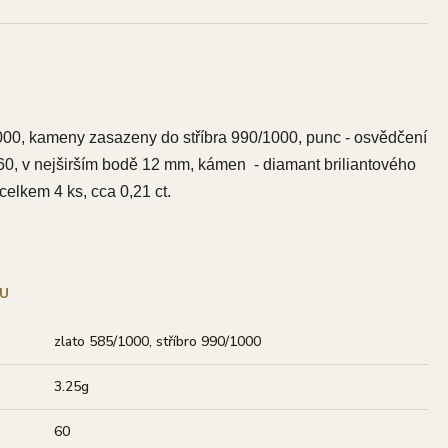
1000, kameny zasazeny do stříbra 990/1000, punc - osvědčení
 60, v nejširším bodě 12 mm, kámen - diamant briliantového
celkem 4 ks, cca 0,21 ct.
U
zlato 585/1000, stříbro 990/1000
3.25g
60