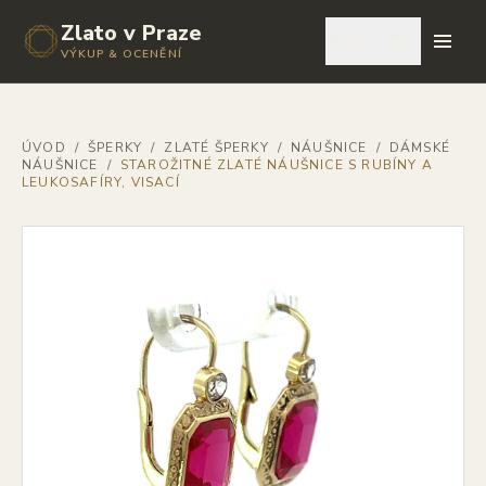
Zlato v Praze
🇨🇿
VÝKUP & OCENĚNÍ
ÚVOD
/
ŠPERKY
/
ZLATÉ ŠPERKY
/
NÁUŠNICE
/
DÁMSKÉ
NÁUŠNICE
/
STAROŽITNÉ ZLATÉ NÁUŠNICE S RUBÍNY A
LEUKOSAFÍRY, VISACÍ