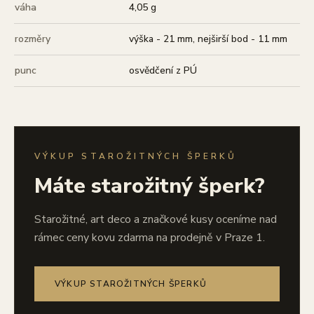
váha
4,05 g
rozměry
výška - 21 mm, nejširší bod - 11 mm
punc
osvědčení z PÚ
VÝKUP STAROŽITNÝCH ŠPERKŮ
Máte starožitný šperk?
Starožitné, art deco a značkové kusy oceníme nad
rámec ceny kovu zdarma na prodejně v Praze 1.
VÝKUP STAROŽITNÝCH ŠPERKŮ