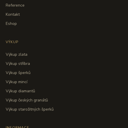
Reference
Kontakt
Eshop
VÝKUP
Výkup zlata
Výkup stříbra
Výkup šperků
Výkup mincí
Výkup diamantů
Výkup českých granátů
Výkup starožitných šperků
INFORMACE