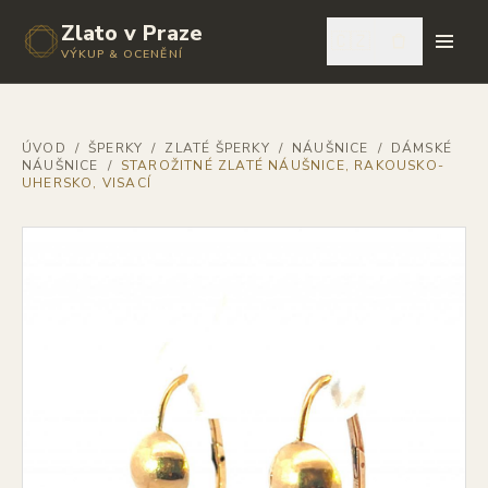
Zlato v Praze
🇨🇿
VÝKUP & OCENĚNÍ
ÚVOD
/
ŠPERKY
/
ZLATÉ ŠPERKY
/
NÁUŠNICE
/
DÁMSKÉ
NÁUŠNICE
/
STAROŽITNÉ ZLATÉ NÁUŠNICE, RAKOUSKO-
UHERSKO, VISACÍ