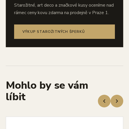
Starožitné, art deco a značkové kusy oceníme nad
rámec ceny kovu zdarma na prodejně v Praze 1.
VÝKUP STAROŽITNÝCH ŠPERKŮ
Mohlo by se vám
líbit