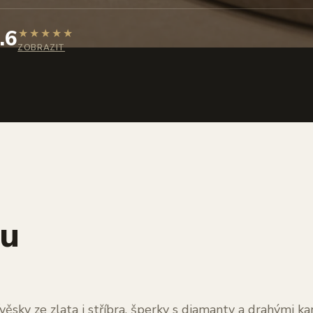
.6
★
★
★
★
★
ZOBRAZIT
hu
věsky ze zlata i stříbra, šperky s diamanty a drahými 