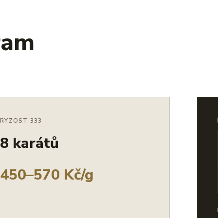
ram
RYZOST 333
8 karátů
450–570 Kč/g