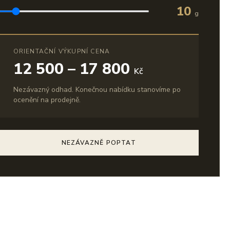
10
g
ORIENTAČNÍ VÝKUPNÍ CENA
12 500 – 17 800
Kč
Nezávazný odhad. Konečnou nabídku stanovíme po
ocenění na prodejně.
NEZÁVAZNĚ POPTAT