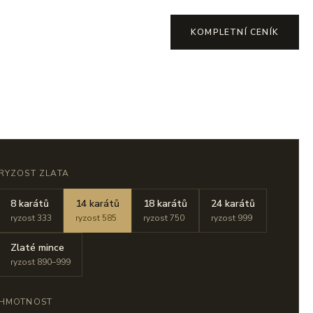
KOMPLETNÍ CENÍK
RYZOST ZLATA
8 karátů
14 karátů
18 karátů
24 karátů
ryzost 333
ryzost 585
ryzost 750
ryzost 999
Zlaté mince
ryzost 890–999
HMOTNOST