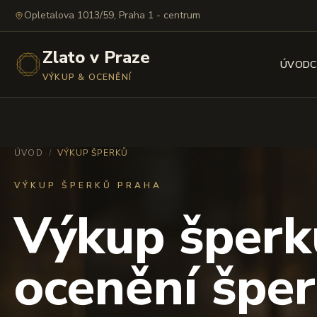
Opletalova 1013/59, Praha 1 - centrum
Zlato v Praze
ÚVOD
C
VÝKUP & OCENĚNÍ
ÚVOD
/
VÝKUP ŠPERKŮ
VÝKUP ŠPERKŮ PRAHA
Výkup šperk
ocenění šper