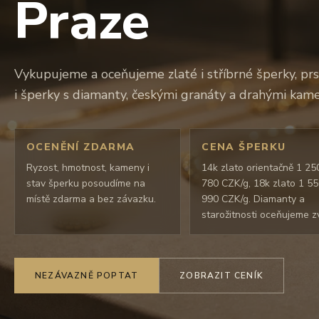
Praze
Vykupujeme a oceňujeme zlaté i stříbrné šperky, prs
i šperky s diamanty, českými granáty a drahými kame
OCENĚNÍ ZDARMA
CENA ŠPERKU
Ryzost, hmotnost, kameny i
14k zlato orientačně 1 25
stav šperku posoudíme na
780 CZK/g, 18k zlato 1 5
místě zdarma a bez závazku.
990 CZK/g. Diamanty a
starožitnosti oceňujeme zv
NEZÁVAZNĚ POPTAT
ZOBRAZIT CENÍK