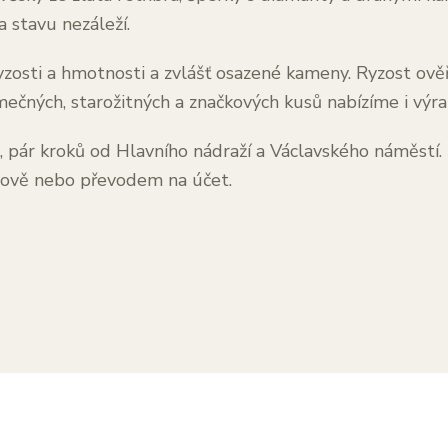
stavu nezáleží.
zosti a hmotnosti a zvlášť osazené kameny. Ryzost ov
mečných, starožitných a značkových kusů nabízíme i výra
i, pár kroků od Hlavního nádraží a Václavského náměstí
otově nebo převodem na účet.