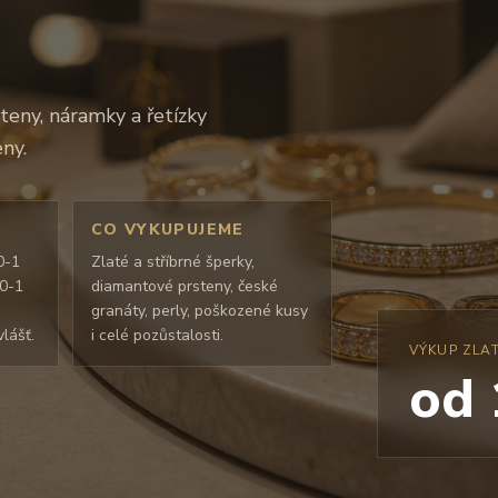
teny, náramky a řetízky
ny.
CO VYKUPUJEME
0-1
Zlaté a stříbrné šperky,
50-1
diamantové prsteny, české
granáty, perly, poškozené kusy
lášť.
i celé pozůstalosti.
VÝKUP ZLA
od