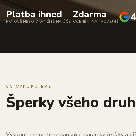
Platba ihned
Zdarma
4
HOTOVĚ NEBO OKAMŽITĚ NA ÚČET
OCENĚNÍ NA PRODEJNĚ
CO VYKUPUJEME
Šperky všeho dru
Vykupujeme prsteny, náušnice, náramky, řetízky a pří