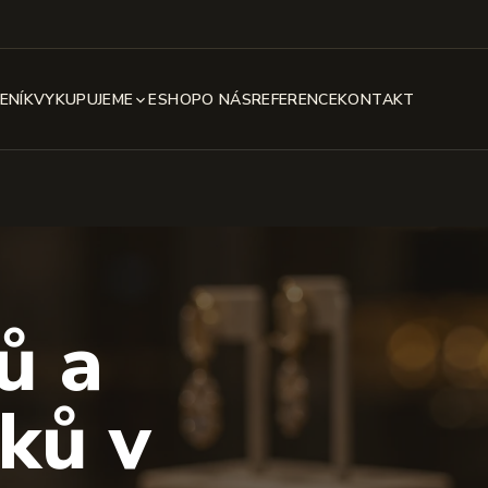
ENÍK
VYKUPUJEME
ESHOP
O NÁS
REFERENCE
KONTAKT
ů a
ků v