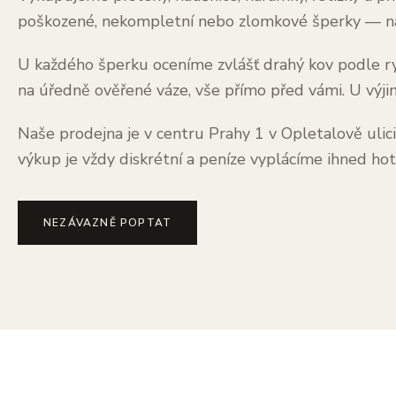
poškozené, nekompletní nebo zlomkové šperky — na 
U každého šperku oceníme zvlášť drahý kov podle ry
na úředně ověřené váze, vše přímo před vámi. U výji
Naše prodejna je v centru Prahy 1 v Opletalově ulic
výkup je vždy diskrétní a peníze vyplácíme ihned h
NEZÁVAZNĚ POPTAT