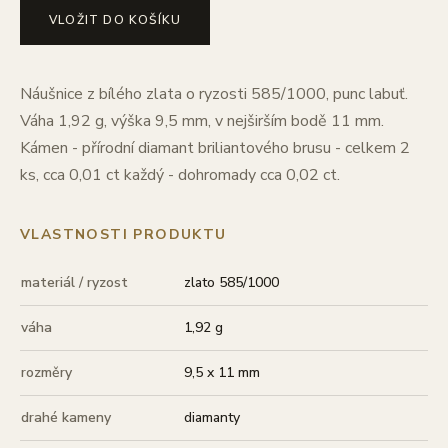
VLOŽIT DO KOŠÍKU
Náušnice z bílého zlata o ryzosti 585/1000, punc labuť.
Váha 1,92 g, výška 9,5 mm, v nejširším bodě 11 mm.
Kámen - přírodní diamant briliantového brusu - celkem 2
ks, cca 0,01 ct každý - dohromady cca 0,02 ct.
VLASTNOSTI PRODUKTU
materiál / ryzost
zlato 585/1000
váha
1,92 g
rozměry
9,5 x 11 mm
drahé kameny
diamanty