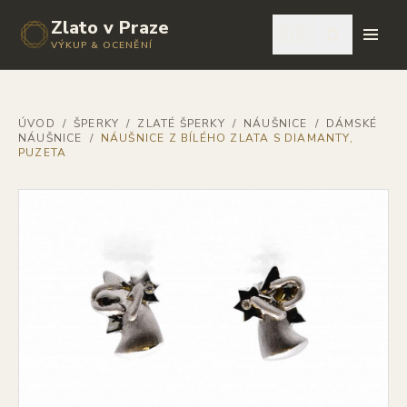
Zlato v Praze
🇨🇿
VÝKUP & OCENĚNÍ
ÚVOD
/
ŠPERKY
/
ZLATÉ ŠPERKY
/
NÁUŠNICE
/
DÁMSKÉ
NÁUŠNICE
/
NÁUŠNICE Z BÍLÉHO ZLATA S DIAMANTY,
PUZETA