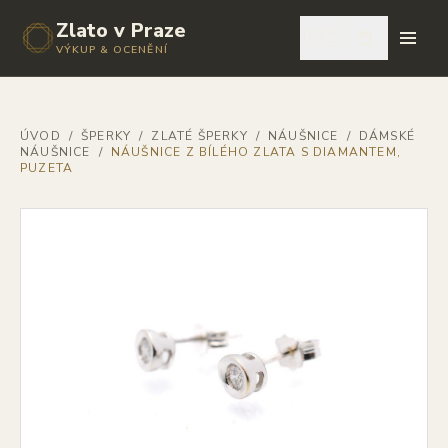
Zlato v Praze
🇨🇿
VÝKUP & OCENĚNÍ
ÚVOD
/
ŠPERKY
/
ZLATÉ ŠPERKY
/
NÁUŠNICE
/
DÁMSKÉ
NÁUŠNICE
/
NÁUŠNICE Z BÍLÉHO ZLATA S DIAMANTEM,
PUZETA