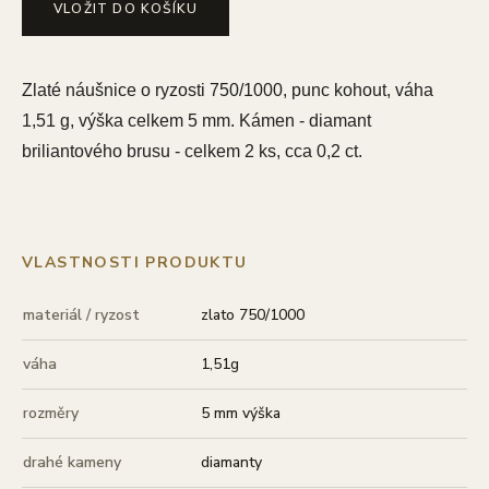
VLOŽIT DO KOŠÍKU
Zlaté náušnice o ryzosti 750/1000, punc kohout, váha
1,51 g, výška celkem 5 mm. Kámen - diamant
briliantového brusu - celkem 2 ks, cca 0,2 ct.
VLASTNOSTI PRODUKTU
materiál / ryzost
zlato 750/1000
váha
1,51g
rozměry
5 mm výška
drahé kameny
diamanty