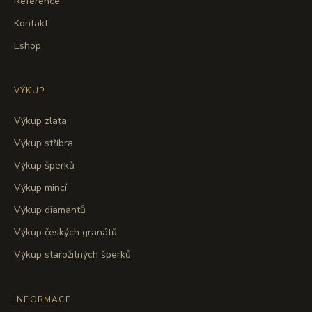
Reference
Kontakt
Eshop
VÝKUP
Výkup zlata
Výkup stříbra
Výkup šperků
Výkup mincí
Výkup diamantů
Výkup českých granátů
Výkup starožitných šperků
INFORMACE