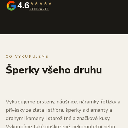
4.6
★
★
★
★
★
ZOBRAZIT
CO VYKUPUJEME
Šperky všeho druhu
Vykupujeme prsteny, náušnice, náramky, řetízky a
přívěsky ze zlata i stříbra, šperky s diamanty a
drahými kameny i starožitné a značkové kusy.
Vykoupíme také poškozené, nekompletní nebo