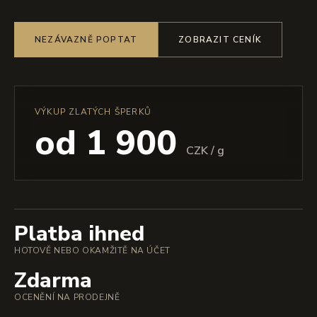
NEZÁVAZNĚ POPTAT
ZOBRAZIT CENÍK
VÝKUP ZLATÝCH ŠPERKŮ
od 1 900
CZK / g
Platba ihned
HOTOVĚ NEBO OKAMŽITĚ NA ÚČET
Zdarma
OCENĚNÍ NA PRODEJNĚ