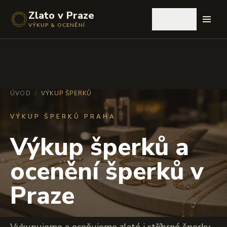
Zlato v Praze
🇨🇿
VÝKUP & OCENĚNÍ
ÚVOD
/
VÝKUP ŠPERKŮ
VÝKUP ŠPERKŮ PRAHA
Výkup šperků a
ocenění šperků v
Praze