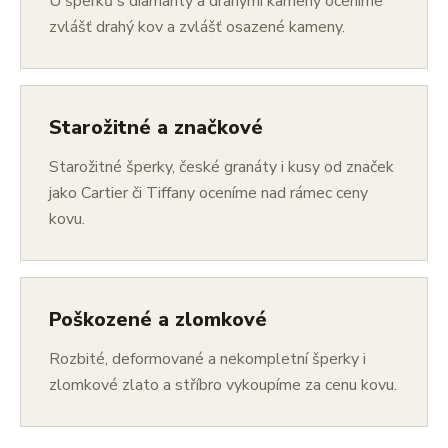
U šperků s diamanty a drahými kameny oceníme
zvlášť drahý kov a zvlášť osazené kameny.
Starožitné a značkové
Starožitné šperky, české granáty i kusy od značek
jako Cartier či Tiffany oceníme nad rámec ceny
kovu.
Poškozené a zlomkové
Rozbité, deformované a nekompletní šperky i
zlomkové zlato a stříbro vykoupíme za cenu kovu.