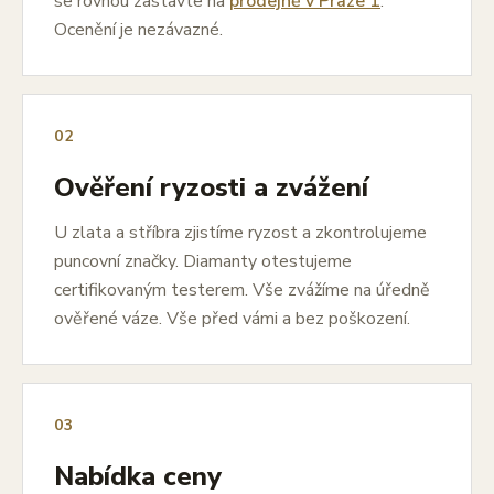
se rovnou zastavte na
prodejně v Praze 1
.
Ocenění je nezávazné.
02
Ověření ryzosti a zvážení
U zlata a stříbra zjistíme ryzost a zkontrolujeme
puncovní značky. Diamanty otestujeme
certifikovaným testerem. Vše zvážíme na úředně
ověřené váze. Vše před vámi a bez poškození.
03
Nabídka ceny