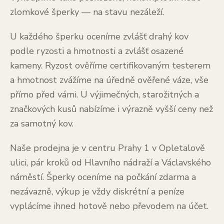
zlomkové šperky — na stavu nezáleží.
U každého šperku oceníme zvlášť drahý kov
podle ryzosti a hmotnosti a zvlášť osazené
kameny. Ryzost ověříme certifikovaným testerem
a hmotnost zvážíme na úředně ověřené váze, vše
přímo před vámi. U výjimečných, starožitných a
značkových kusů nabízíme i výrazně vyšší ceny než
za samotný kov.
Naše prodejna je v centru Prahy 1 v Opletalově
ulici, pár kroků od Hlavního nádraží a Václavského
náměstí. Šperky oceníme na počkání zdarma a
nezávazně, výkup je vždy diskrétní a peníze
vyplácíme ihned hotově nebo převodem na účet.