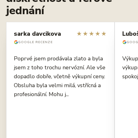
jednání
sarka davcikova
★
★
★
★
★
Lubo
GOOGLE RECENZE
GOOG
Poprvé jsem prodávala zlato a byla
Výkup
jsem z toho trochu nervózní. Ale vše
výkup
dopadlo dobře, včetně výkupní ceny.
spokoj
Obsluha byla velmi milá, vstřícná a
profesionální. Mohu j...