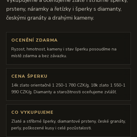
Vykupujeme a oceňujeme zlaté i stříbrné šperky,
prsteny, náramky a řetízky i šperky s diamanty,
českými granáty a drahými kameny.
OCENĚNÍ ZDARMA
Ryzost, hmotnost, kameny i stav šperku posoudíme na
místě zdarma a bez závazku.
CENA ŠPERKU
14k zlato orientačně 1 250-1 780 CZK/g, 18k zlato 1 550-1
990 CZK/g. Diamanty a starožitnosti oceňujeme zvlášť.
CO VYKUPUJEME
Zlaté a stříbrné šperky, diamantové prsteny, české granáty,
perly, poškozené kusy i celé pozůstalosti.