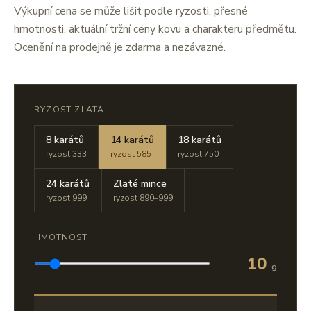
Výkupní cena se může lišit podle ryzosti, přesné
hmotnosti, aktuální tržní ceny kovu a charakteru předmětu.
Ocenění na prodejně je zdarma a nezávazné.
RYZOST ZLATA
8 karátů
14 karátů
18 karátů
ryzost 333
ryzost 585
ryzost 750
24 karátů
Zlaté mince
ryzost 999
ryzost 890–999
HMOTNOST
10
g